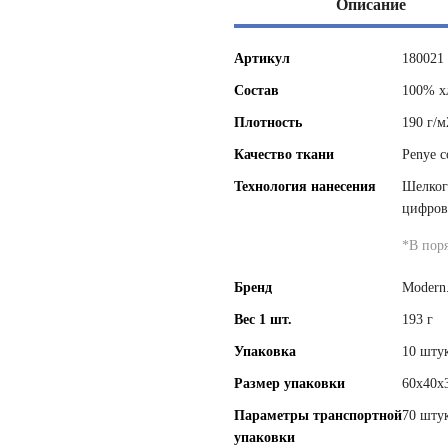
Описание
Артикул
180021
Состав
100% х
Плотность
190 г/м
Качество ткани
Penye c
Технология нанесения
Шелког
цифров
*
В пор
Бренд
Modern
Вес 1 шт.
193 г
Упаковка
10 штук
Размер упаковки
60x40x
Параметры транспортной
70 штук
упаковки