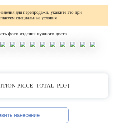
изделия для перепродажи, укажите это при
огласуем специальные условия
еть фото изделия нужного цвета
ITION PRICE_TOTAL_PDF}
авить нанесение