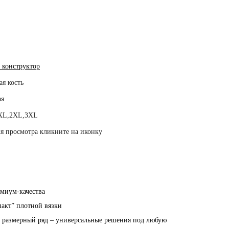
 конструктор
я кость
ая
XL,2XL,3XL
я просмотра кликните на иконку
емиум-качества
пакт” плотной вязки
й размерный ряд – универсальные решения под любую