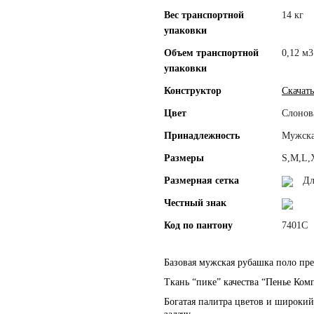
Вес транспортной
14 кг
упаковки
Объем транспортной
0,12 м3
упаковки
Конструктор
Скачать
Цвет
Слонова
Принадлежность
Мужск
Размеры
S,M,L,
Размерная сетка
Дл
Честный знак
Код по пантону
7401С
Базовая мужская рубашка поло пр
Ткань “пике” качества “Пенье Ком
Богатая палитра цветов и широки