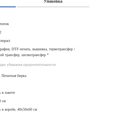
Упаковка
лопок
2
ompact
рафия, DTF-печать, вышивка, термотрансфер /
ой трансфер, шелкотрансфер
*
ядке убывания предпочтительности
. Печатная бирка
 в пакете
3 см
 в коробе, 40x50x60 см